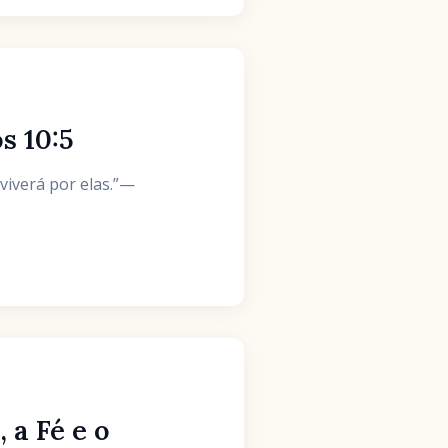
s 10:5
 viverá por elas.”—
 a Fé e o