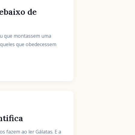
debaixo de
enou que montassem uma
 aqueles que obedecessem
ntifica
os fazem ao ler Gálatas. E a