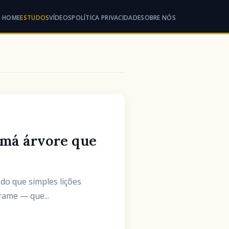
HOME
ESTUDOS
VÍDEOS
POLÍTICA PRIVACIDADE
SOBRE NÓS
 má árvore que
do que simples lições
rame — que...