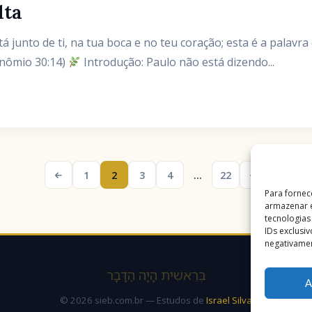
lta
tá junto de ti, na tua boca e no teu coração; esta é a palav
onômio 30:14)
Introdução: Paulo não está dizendo...
1
2
3
4
…
22
Para fornec
armazenar e
tecnologia
IDs exclusi
negativamen
בְּרֵאשִׁית הָיָה הַדָּבָר
A
© 2026 sieb.com.br — Estudos de
Israel Silva