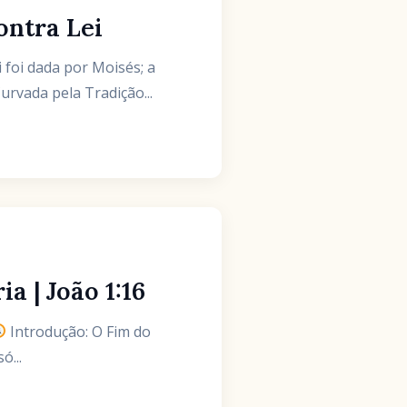
ontra Lei
 foi dada por Moisés; a
rvada pela Tradição...
 | João 1:16
Introdução: O Fim do
ó...