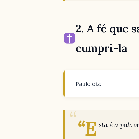
2. A fé que 
cumpri-la
Paulo diz:
“E
sta é a palav