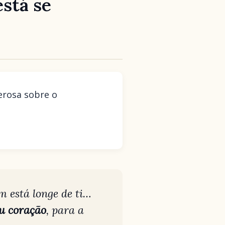
está se
erosa sobre o
m está longe de ti…
eu coração
, para a