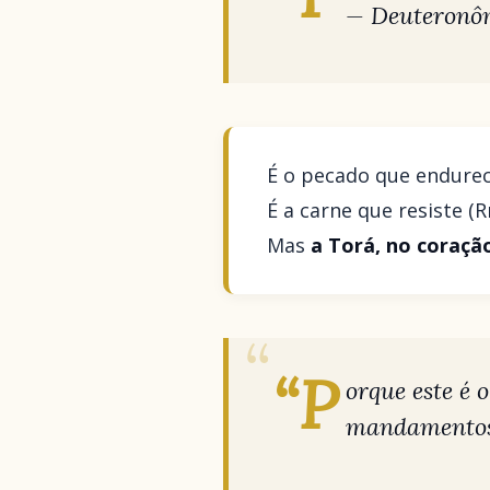
— Deuteronôm
É o pecado que endurec
É a carne que resiste (R
Mas
a Torá, no coração
“P
orque este é
mandamentos 