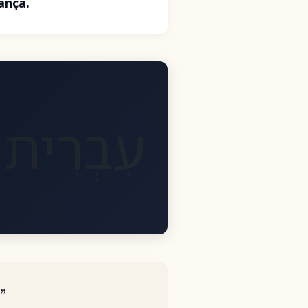
ança.
עִבְרִית
”