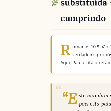
substituída 
cumprindo
R
omanos 10:8 não 
verdadeiro propós
Aqui, Paulo cita diret
“E
ste mandament
pois esta pal