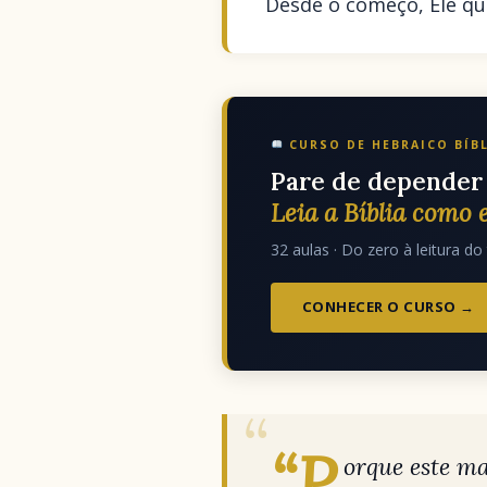
Desde o começo, Ele qu
CURSO DE HEBRAICO BÍB
Pare de depender 
Leia a Bíblia como e
32 aulas · Do zero à leitura do 
CONHECER O CURSO →
“P
orque este m