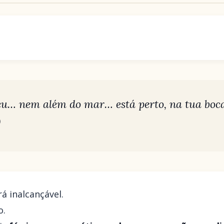
éu… nem além do mar… está perto, na tua boca
)
á inalcançável.
o.