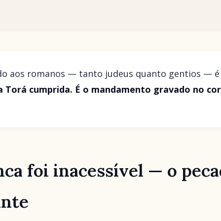
do aos romanos — tanto judeus quanto gentios — é 
a Torá cumprida. É o mandamento gravado no cora
nca foi inacessível — o peca
ante