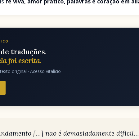
is
fé viva, amor prático, palavras e coração em ali
LICO
de traduções.
la foi escrita.
texto original · Acesso vitalício
andamento […] não é demasiadamente difícil…