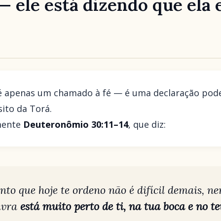
— ele está dizendo que ela 
é apenas um chamado à fé — é uma declaração pod
ito da Torá.
amente
Deuteronômio 30:11–14
, que diz:
o que hoje te ordeno não é difícil demais, ne
avra
está muito perto de ti, na tua boca e no t