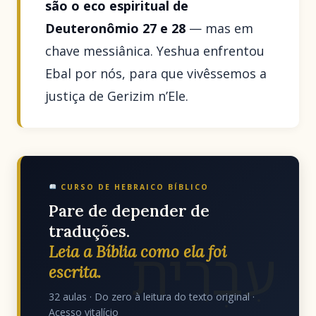
são o eco espiritual de
Deuteronômio 27 e 28
— mas em
chave messiânica. Yeshua enfrentou
Ebal por nós, para que vivêssemos a
justiça de Gerizim n’Ele.
CURSO DE HEBRAICO BÍBLICO
Pare de depender de
traduções.
עִבְרִית
Leia a Bíblia como ela foi
escrita.
32 aulas · Do zero à leitura do texto original ·
Acesso vitalício