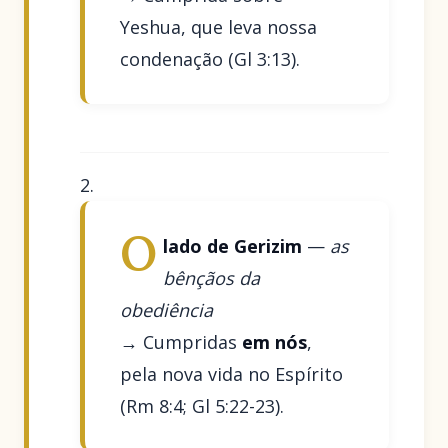
Yeshua, que leva nossa
condenação (Gl 3:13).
O
lado de Gerizim
—
as
bênçãos da
obediência
→ Cumpridas
em nós
,
pela nova vida no Espírito
(Rm 8:4; Gl 5:22-23).