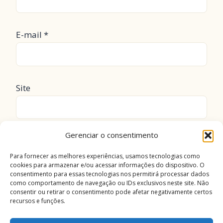
E-mail
*
Site
Gerenciar o consentimento
Salvar meus dados neste navegador para a
próxima vez que eu comentar.
Para fornecer as melhores experiências, usamos tecnologias como
cookies para armazenar e/ou acessar informações do dispositivo. O
consentimento para essas tecnologias nos permitirá processar dados
como comportamento de navegação ou IDs exclusivos neste site. Não
consentir ou retirar o consentimento pode afetar negativamente certos
recursos e funções.