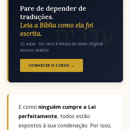
Pare de depender de
traduções.
עִבְרִית
Leia a Bíblia como ela foi
escrita.
32 aulas · Do zero à leitura do texto original ·
Acesso vitalício
CONHECER O CURSO →
E como
ninguém cumpre a Lei
perfeitamente
, todos estão
expostos à sua condenação. Por isso,