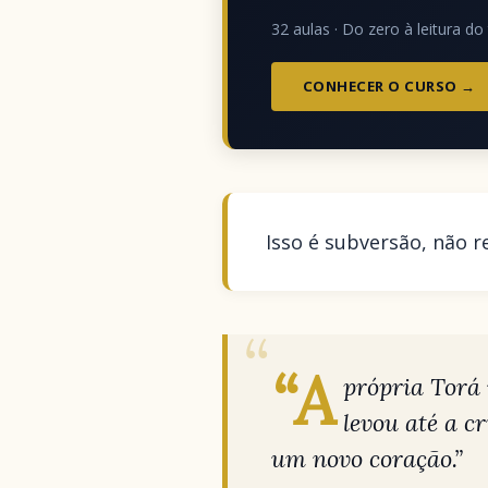
32 aulas · Do zero à leitura do 
CONHECER O CURSO →
Isso é subversão, não r
“A
própria Torá 
levou até a c
um novo coração.”