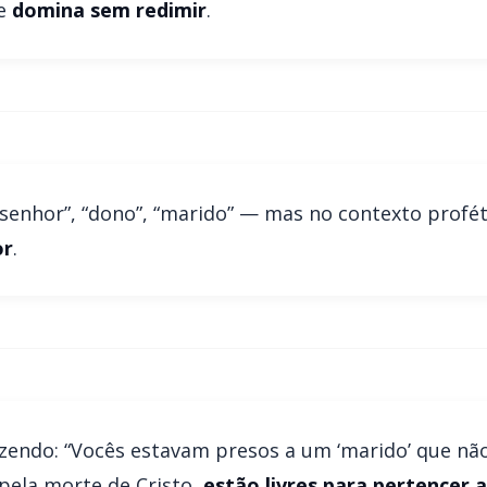
ue
domina sem redimir
.
 “senhor”, “dono”, “marido” — mas no contexto profét
or
.
izendo: “Vocês estavam presos a um ‘marido’ que não
pela morte de Cristo,
estão livres para pertencer 