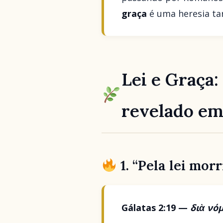
graça
é uma heresia tar
Lei e Graça
revelado e
1. “Pela lei morr
Gálatas 2:19 —
διὰ νό