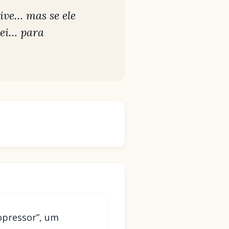
vive… mas se ele
lei… para
opressor”, um