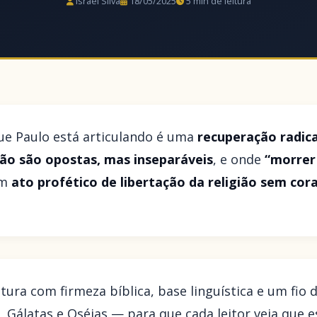
Israel Silva
18/05/2025
5 min de leitura
ue Paulo está articulando é uma
recuperação radica
 não são opostas, mas inseparáveis
, e onde
“morrer 
um
ato profético de libertação da religião sem cora
tura com firmeza bíblica, base linguística e um fio
Gálatas e Oséias — para que cada leitor veja que 