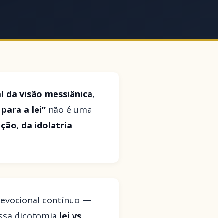
l da visão messiânica
,
para a lei”
não é uma
ção, da idolatria
 devocional contínuo —
essa dicotomia
lei vs.