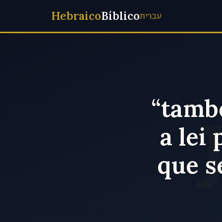
Hebraico
Bíblico
עִבְרִית
“tamb
a lei
que s