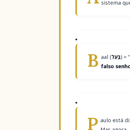
sistema q
B
aal (
בַּעַל
) =
falso senh
P
aulo está d
Mas agora, 