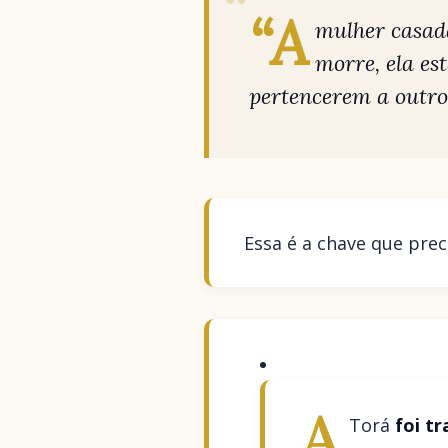
“A
mulher casada
morre, ela es
pertencerem a outro,
Essa é a chave que pre
A
Torá
foi t