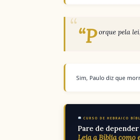
“P
orque pela le
Sim, Paulo diz que mor
CURSO DE HEBRAICO BÍB
Pare de depender 
Leia a Bíblia como e