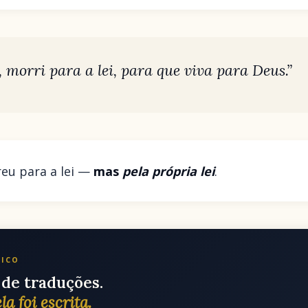
i, morri para a lei, para que viva para Deus.”
reu para a lei —
mas
pela própria lei
.
LICO
de traduções.
la foi escrita.