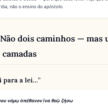
dia, não o ensino do apóstolo.
: Não dois caminhos — mas 
m camadas
i para a lei…”
μου νόμῳ ἀπέθανον ἵνα θεῷ ζήσω