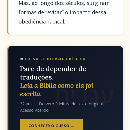
Mas, ao longo dos séculos, surgiram
formas de “evitar” o impacto dessa
obediência radical.
CURSO DE HEBRAICO BÍBLICO
Pare de depender de
traduções.
עִבְרִית
Leia a Bíblia como ela foi
escrita.
32 aulas · Do zero à leitura do texto original ·
Acesso vitalício
CONHECER O CURSO →