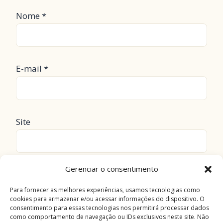
Nome
*
E-mail
*
Site
Gerenciar o consentimento
Salvar meus dados neste navegador para a
próxima vez que eu comentar.
Para fornecer as melhores experiências, usamos tecnologias como
cookies para armazenar e/ou acessar informações do dispositivo. O
consentimento para essas tecnologias nos permitirá processar dados
como comportamento de navegação ou IDs exclusivos neste site. Não