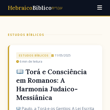
Hebraico
Bíblico
עִבְרִית
ESTUDOS BÍBLICOS
11/05/2025
ESTUDOS BÍBLICOS
6 min de leitura
Torá e Consciência
em Romanos: A
Harmonia Judaico-
Messiânica
Paulo, a Torá e os Gentios: A Lei Escrita