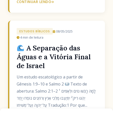
CONTINUAR LENDO
08/05/2025
ESTUDOS BÍBLICOS
4 min de leitura
A Separação das
Águas e a Vitória Final
de Israel
Um estudo escatológico a partir de
Gênesis 1:9–10 e Salmo 2
Texto de
abertura: Salmo 2:1–2 ¹ לָמָּה רָגְשׁוּ גוֹיִם וּלְאֻמִּים
יֶהְגּוּ רִיק² יִתְיַצְּבוּ מַלְכֵי אֶרֶץ וְרוֹזְנִים נוֹסְדוּ יָחַד
עַל־יְהוָה וְעַל־מְשִׁיחוֹ Tradução:1 Por que...