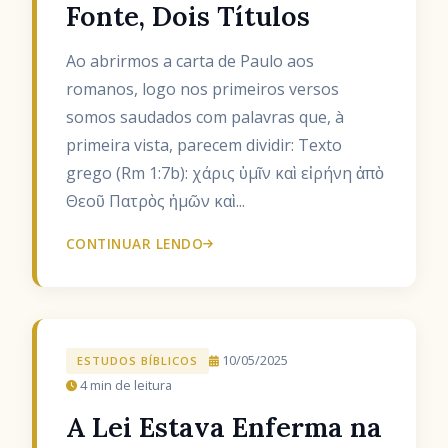
Fonte, Dois Títulos
Ao abrirmos a carta de Paulo aos
romanos, logo nos primeiros versos
somos saudados com palavras que, à
primeira vista, parecem dividir: Texto
grego (Rm 1:7b): χάρις ὑμῖν καὶ εἰρήνη ἀπὸ
Θεοῦ Πατρὸς ἡμῶν καὶ...
CONTINUAR LENDO
10/05/2025
ESTUDOS BÍBLICOS
4 min de leitura
A Lei Estava Enferma na