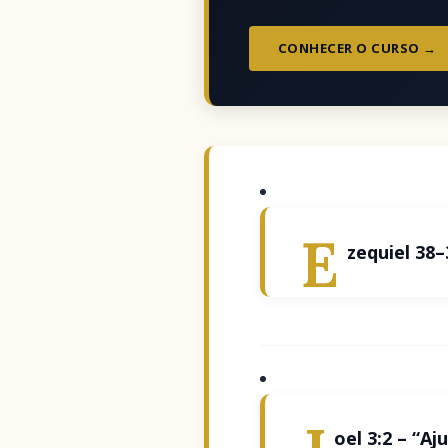
CONHECER O CURSO →
E
zequiel 38
oel 3:2 – “A