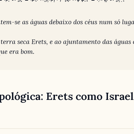
ntem-se as águas debaixo dos céus num só luga
terra seca Erets, e ao ajuntamento das água
que era bom.
ipológica: Erets como Israe