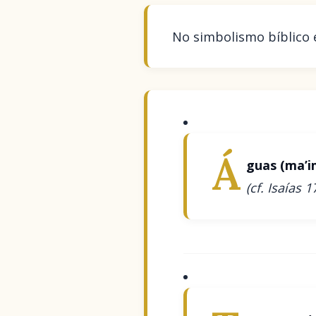
No simbolismo bíblico e
Á
guas (ma’i
(cf. Isaías 