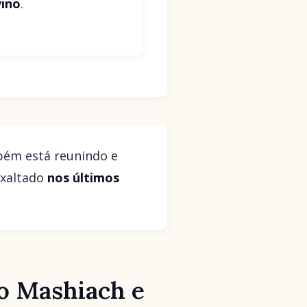
vino
.
bém está reunindo e
exaltado
nos últimos
 o Mashiach e