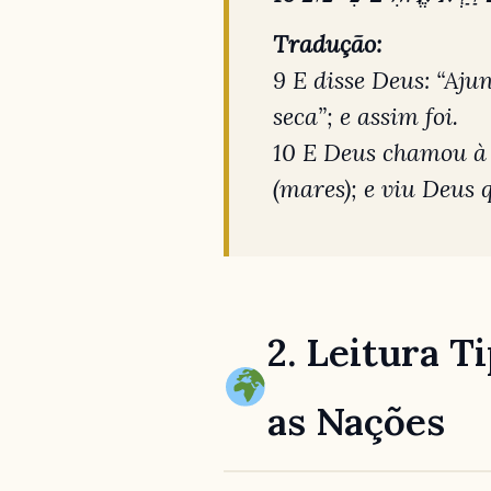
Tradução:
9 E disse Deus: “Aju
seca”; e assim foi.
10 E Deus chamou à 
(mares); e viu Deus 
2. Leitura T
as Nações