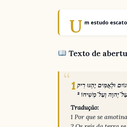
U
m estudo escatol
Texto de abertu
¹
גוֹיִם וּלְאֻמִּים יֶהְגּוּ רִיק
² עַל־יְהוָה וְעַל־מְשִׁיחוֹ
Tradução:
1 Por que se amotina
2 Os reis da terra s