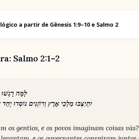
ógico a partir de Gênesis 1:9–10 e Salmo 2
ra: Salmo 2:1–2
לָמָּה רָגְשׁוּ 
יִתְיַצְּבוּ מַלְכֵי אֶרֶץ וְרוֹזְנִים נוֹסְדוּ יָחַד 
m os gentios, e os povos imaginam coisas vãs?
e levantam, e os governantes conspiram juntos