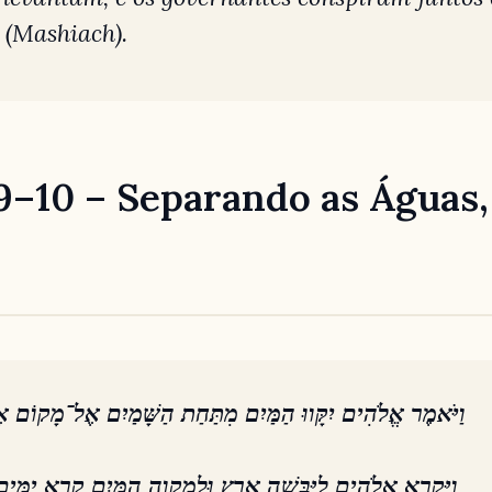
 (Mashiach).
:9–10 – Separando as Águas
וַיֹּאמֶר אֱלֹהִים יִקָּווּ הַמַּיִם מִתַּחַת הַשָּׁמַיִם אֶל־מָקוֹם אֶ
וַיִּקְרָא אֱלֹהִים לַיַּבָּשָׁה אֶרֶץ וּלְמִקְוֵה הַמַּיִם קָרָא יַמִּים 