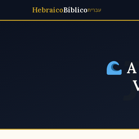
Hebraico
Bíblico
עִבְרִית
A 
V