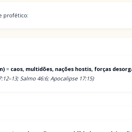
 profético:
m)
=
caos, multidões, nações hostis, forças desor
17:12–13; Salmo 46:6; Apocalipse 17:15)