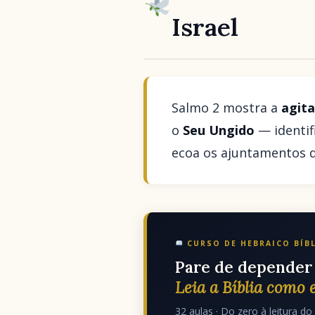
Israel
Salmo 2 mostra a
agit
o
Seu Ungido
— identif
ecoa os ajuntamentos d
CURSO DE HEBRAICO BÍB
Pare de depender 
Leia a Bíblia como e
32 aulas · Do zero à leitura do 