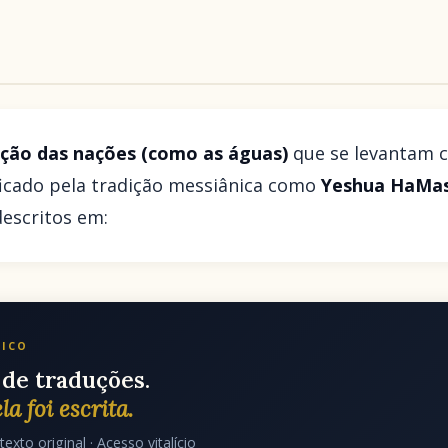
ação das nações (como as águas)
que se levantam c
icado pela tradição messiânica como
Yeshua HaMas
escritos em:
LICO
de traduções.
la foi escrita.
texto original · Acesso vitalício