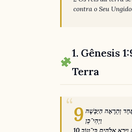
contra o Seu Ungido
1. Gênesis 1
Terra
9
חָד וְתֵרָאֶה הַיַּבָּשָׁה
וַיְהִי־כֵן
10 וַיַּרְא אֱלֹהִים כִּי־טוֹב