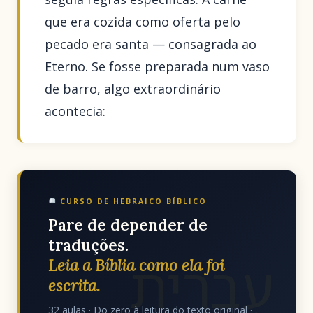
que era cozida como oferta pelo
pecado era santa — consagrada ao
Eterno. Se fosse preparada num vaso
de barro, algo extraordinário
acontecia:
CURSO DE HEBRAICO BÍBLICO
Pare de depender de
traduções.
עִבְרִית
Leia a Bíblia como ela foi
escrita.
32 aulas · Do zero à leitura do texto original ·