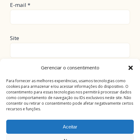
E-mail
*
Site
Gerenciar o consentimento
Salvar meus dados neste navegador para a
próxima vez que eu comentar.
Para fornecer as melhores experiências, usamos tecnologias como
cookies para armazenar e/ou acessar informações do dispositivo. O
consentimento para essas tecnologias nos permitirá processar dados
como comportamento de navegação ou IDs exclusivos neste site. Não
consentir ou retirar o consentimento pode afetar negativamente certos
recursos e funções.
Aceitar