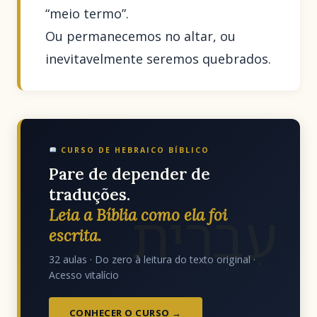
“meio termo”.
Ou permanecemos no altar, ou
inevitavelmente seremos quebrados.
CURSO DE HEBRAICO BÍBLICO
Pare de depender de
traduções.
עִבְרִית
Leia a Bíblia como ela foi
escrita.
32 aulas · Do zero à leitura do texto original ·
Acesso vitalício
CONHECER O CURSO →