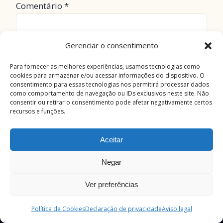
Comentário
*
Gerenciar o consentimento
Para fornecer as melhores experiências, usamos tecnologias como
cookies para armazenar e/ou acessar informações do dispositivo. O
consentimento para essas tecnologias nos permitirá processar dados
como comportamento de navegação ou IDs exclusivos neste site. Não
consentir ou retirar o consentimento pode afetar negativamente certos
recursos e funções.
Nome
*
Aceitar
Negar
✕
Hebraico Bíblico
— Leia a Bíblia como ela foi
Ver preferências
E-mail
*
escrita
CONHECER O CURSO →
Política de Cookies
Declaração de privacidade
Aviso legal