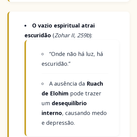
O vazio espiritual atrai
escuridão
(
Zohar II, 259b
):
“Onde não há luz, há
escuridão.”
A ausência da
Ruach
de Elohim
pode trazer
um
desequilíbrio
interno
, causando medo
e depressão.