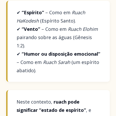
✔
“Espírito”
– Como em
Ruach
HaKodesh
(Espírito Santo).
✔
“Vento”
– Como em
Ruach Elohim
pairando sobre as águas (Gênesis
1:2).
✔
“Humor ou disposição emocional”
– Como em
Ruach Sarah
(um espírito
abatido).
Neste contexto,
ruach pode
significar “estado de espírito”
, e