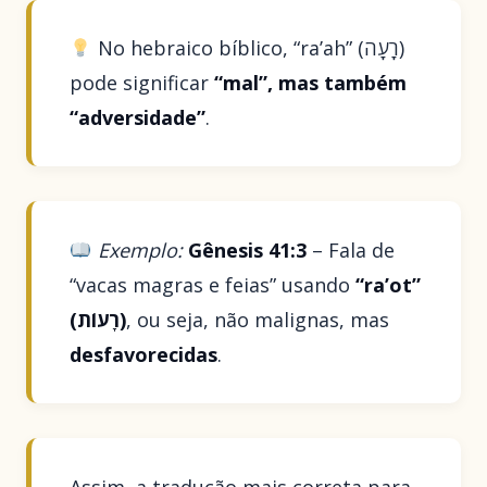
No hebraico bíblico, “ra’ah” (רָעָה)
pode significar
“mal”, mas também
“adversidade”
.
Exemplo:
Gênesis 41:3
– Fala de
“vacas magras e feias” usando
“ra’ot”
(רָעוֹת)
, ou seja, não malignas, mas
desfavorecidas
.
Assim, a tradução mais correta para