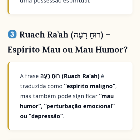
uma possessão espiritual.
Ruach Ra’ah (רוּחַ רָעָה) –
Espírito Mau ou Mau Humor?
A frase
רוּחַ רָעָה (Ruach Ra’ah)
é
traduzida como
“espírito maligno”
,
mas também pode significar
“mau
humor”, “perturbação emocional”
ou “depressão”
.