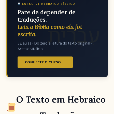
CURSO DE HEBRAICO BÍBLICO
Pare de depender de
traduções.
עִבְרִית
Leia a Bíblia como ela foi
escrita.
32 aulas · Do zero à leitura do texto original ·
Acesso vitalício
CONHECER O CURSO →
O Texto em Hebraico