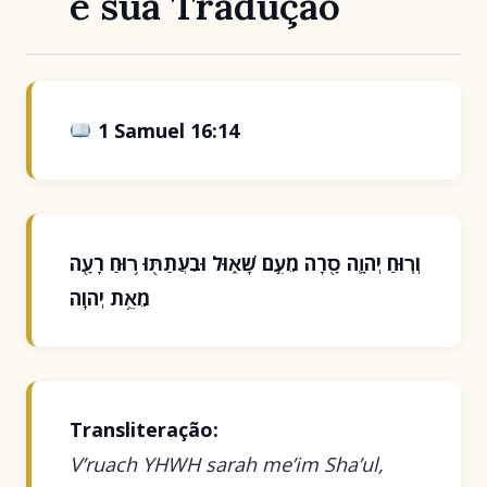
e sua Tradução
1 Samuel 16:14
וְר֧וּחַ יְהוָ֛ה סָ֖רָה מֵעִ֣ם שָׁא֑וּל וּבִעֲתַתּ֖וּ ר֥וּחַ רָעָ֖ה
מֵאֵ֥ת יְהוָֽה
Transliteração:
V’ruach YHWH sarah me’im Sha’ul,