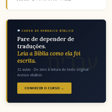
CURSO DE HEBRAICO BÍBLICO
Pare de depender de
traduções.
עִבְרִית
Leia a Bíblia como ela foi
escrita.
32 aulas · Do zero à leitura do texto original ·
Acesso vitalício
CONHECER O CURSO →