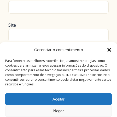
Site
Gerenciar o consentimento
Salvar meus dados neste navegador para a
próxima vez que eu comentar.
Para fornecer as melhores experiências, usamos tecnologias como
cookies para armazenar e/ou acessar informações do dispositivo. O
consentimento para essas tecnologias nos permitirá processar dados
como comportamento de navegação ou IDs exclusivos neste site. Não
consentir ou retirar o consentimento pode afetar negativamente certos
recursos e funções.
Aceitar
Negar
בְּרֵאשִׁית הָיָה הַדָּבָר
✕