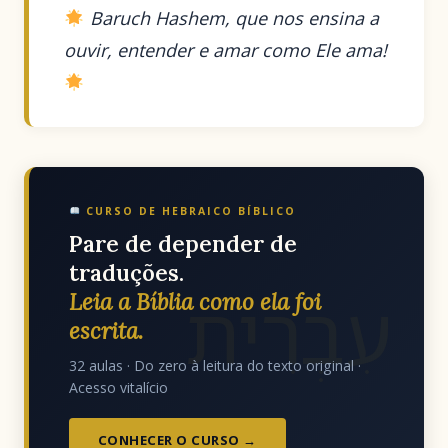
Baruch Hashem, que nos ensina a
ouvir, entender e amar como Ele ama!
CURSO DE HEBRAICO BÍBLICO
Pare de depender de
traduções.
עִבְרִית
Leia a Bíblia como ela foi
escrita.
32 aulas · Do zero à leitura do texto original ·
Acesso vitalício
CONHECER O CURSO →