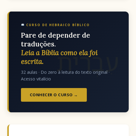
CURSO DE HEBRAICO BÍBLICO
Pare de depender de
traduções.
עִבְרִית
Leia a Bíblia como ela foi
escrita.
32 aulas · Do zero à leitura do texto original ·
Acesso vitalício
CONHECER O CURSO →