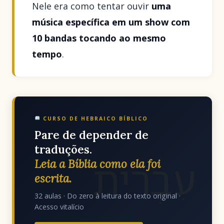
Nele era como tentar ouvir
uma
música específica em um show com
10 bandas tocando ao mesmo
tempo
.
CURSO DE HEBRAICO BÍBLICO
Pare de depender de
traduções.
עִבְרִית
Leia a Bíblia como ela foi
escrita.
32 aulas · Do zero à leitura do texto original ·
Acesso vitalício