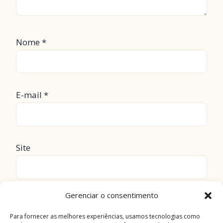
Nome
*
E-mail
*
Site
Gerenciar o consentimento
Salvar meus dados neste navegador para a
próxima vez que eu comentar.
Para fornecer as melhores experiências, usamos tecnologias como