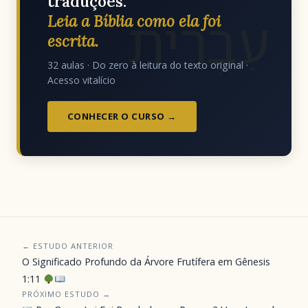
traduções.
עִבְרִית
Leia a Bíblia como ela foi
escrita.
32 aulas · Do zero à leitura do texto original ·
Acesso vitalício
CONHECER O CURSO →
← ESTUDO ANTERIOR
O Significado Profundo da Árvore Frutífera em Gênesis
1:11
PRÓXIMO ESTUDO →