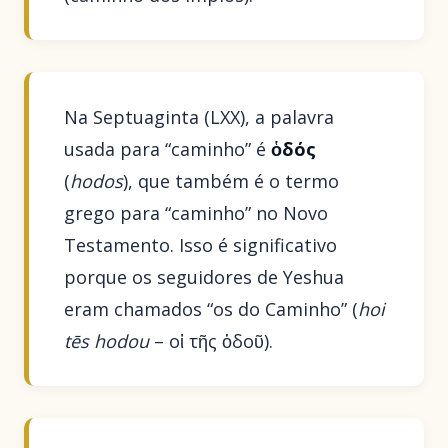
Na Septuaginta (LXX), a palavra
usada para “caminho” é
ὁδός
(
hodos
), que também é o termo
grego para “caminho” no Novo
Testamento. Isso é significativo
porque os seguidores de Yeshua
eram chamados “os do Caminho” (
hoi
tēs hodou
– οἱ τῆς ὁδοῦ).