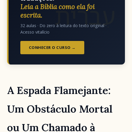
עִבְרִית
Leia a Bíblia como ela foi
escrita.
32 aulas · Do zero à leitura do texto original ·
Acesso vitalício
CONHECER O CURSO →
A Espada Flamejante:
Um Obstáculo Mortal
ou Um Chamado à