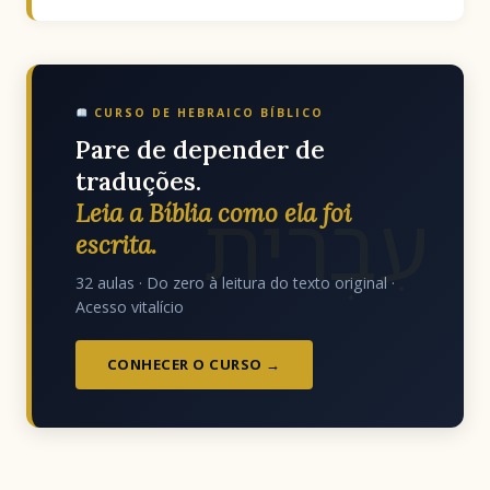
CURSO DE HEBRAICO BÍBLICO
Pare de depender de
traduções.
עִבְרִית
Leia a Bíblia como ela foi
escrita.
32 aulas · Do zero à leitura do texto original ·
Acesso vitalício
CONHECER O CURSO →