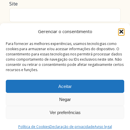
Site
Gerenciar o consentimento
Salvar meus dados neste navegador para a
próxima vez que eu comentar.
Para fornecer as melhores experiências, usamos tecnologias como
cookies para armazenar e/ou acessar informações do dispositivo. O
consentimento para essas tecnologias nos permitirá processar dados
como comportamento de navegação ou IDs exclusivos neste site. Não
consentir ou retirar o consentimento pode afetar negativamente certos
recursos e funções.
Aceitar
Negar
בְּרֵאשִׁית הָיָה הַדָּבָר
✕
Hebraico Bíblico
— Leia a Bíblia como ela foi
Ver preferências
© 2026 sieb.com.br — Estudos de
Israel Silva
escrita
CONHECER O CURSO →
Política de Cookies
Declaração de privacidade
Aviso legal