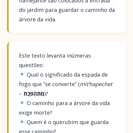
flamejante são colocados à entrada
do jardim para guardar o caminho da
árvore da vida.
Este texto levanta inúmeras
questões:
Qual o significado da espada de
fogo que “se converte” (
mit’hapechet
–
מִתְהַפֶּכֶת
)?
O caminho para a árvore da vida
exige morte?
Quem é o querubim que guarda
esse caminho?