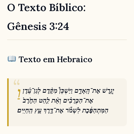
O Texto Bíblico:
Gênesis 3:24
Texto em Hebraico
וַ
יְגָ֖רֶשׁ אֶת־הָֽאָדָ֑ם וַיַּשְׁכֵּן֩ מִקֶּ֨דֶם לְגַן־עֵ֜דֶן
אֶת־הַכְּרֻבִ֗ים וְאֵ֨ת לַ֤הַט הַחֶ֙רֶב֙
הַמִּתְהַפֶּ֔כֶת לִשְׁמֹ֕ר אֶת־דֶּ֖רֶךְ עֵ֥ץ הַֽחַיִּֽים׃