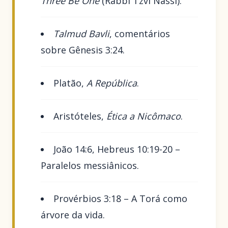
Three Be One
(Rabbi Tzvi Nassi).
Talmud Bavli
, comentários
sobre Gênesis 3:24.
Platão,
A República
.
Aristóteles,
Ética a Nicômaco
.
João 14:6, Hebreus 10:19-20 –
Paralelos messiânicos.
Provérbios 3:18 – A Torá como
árvore da vida.