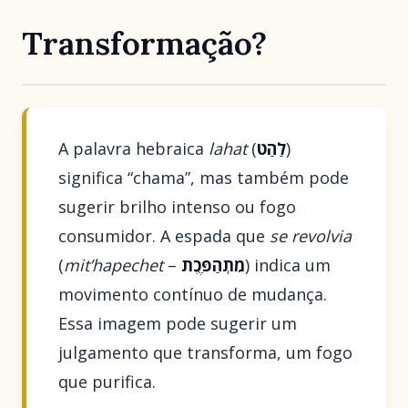
Transformação?
A palavra hebraica
lahat
(
לַהַט
)
significa “chama”, mas também pode
sugerir brilho intenso ou fogo
consumidor. A espada que
se revolvia
(
mit’hapechet
–
מִתְהַפֶּכֶת
) indica um
movimento contínuo de mudança.
Essa imagem pode sugerir um
julgamento que transforma, um fogo
que purifica.