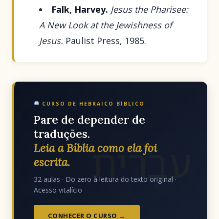
Falk, Harvey.
Jesus the Pharisee:
A New Look at the Jewishness of
Jesus.
Paulist Press, 1985.
CURSO DE HEBRAICO BÍBLICO
Pare de depender de
traduções.
עִבְרִית
Leia a Bíblia como ela foi
escrita.
32 aulas · Do zero à leitura do texto original ·
Acesso vitalício
CONHECER O CURSO →