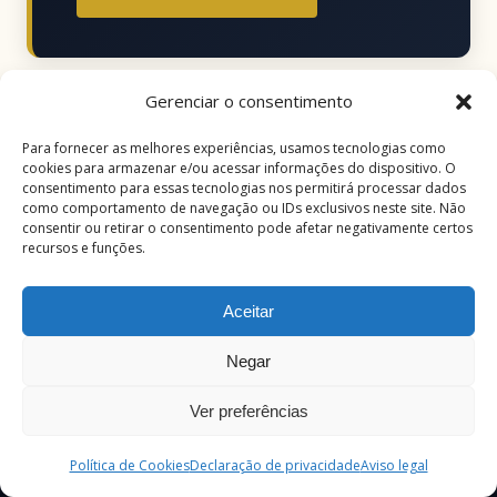
Gerenciar o consentimento
Para fornecer as melhores experiências, usamos tecnologias como
cookies para armazenar e/ou acessar informações do dispositivo. O
consentimento para essas tecnologias nos permitirá processar dados
← ESTUDO ANTERIOR
como comportamento de navegação ou IDs exclusivos neste site. Não
"Amarás o Teu Próximo como a Ti Mesmo: O
consentir ou retirar o consentimento pode afetar negativamente certos
recursos e funções.
Mandamento que Transcende Culturas"
PRÓXIMO ESTUDO →
"Qual é o Teu Nome?" – A Jornada de Jacó em Busca
Aceitar
de Si Mesmo
Negar
✕
Hebraico Bíblico
— Leia a Bíblia como ela foi
Ver preferências
escrita
CONHECER O CURSO →
Política de Cookies
Declaração de privacidade
Aviso legal
Deixe um comentário