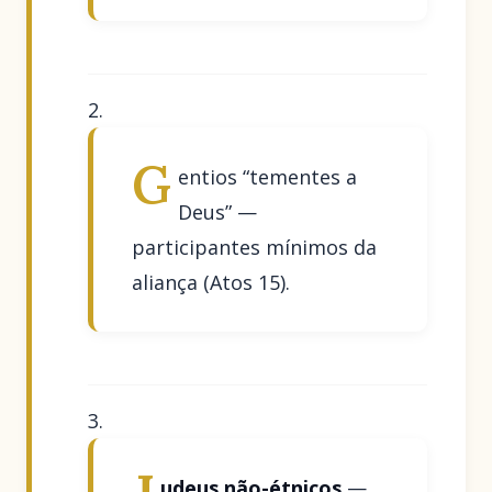
G
entios “tementes a
Deus” —
participantes mínimos da
aliança (Atos 15).
udeus não-étnicos
—