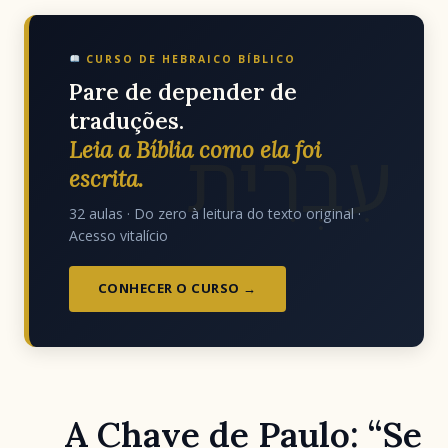
CURSO DE HEBRAICO BÍBLICO
Pare de depender de
traduções.
עִבְרִית
Leia a Bíblia como ela foi
escrita.
32 aulas · Do zero à leitura do texto original ·
Acesso vitalício
CONHECER O CURSO →
A Chave de Paulo: “Se