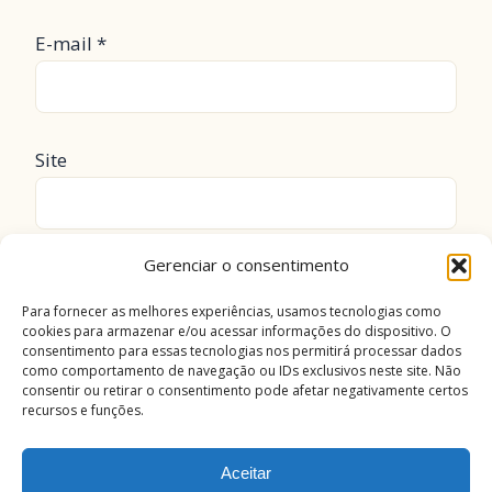
E-mail
*
Site
Gerenciar o consentimento
Salvar meus dados neste navegador para a
próxima vez que eu comentar.
Para fornecer as melhores experiências, usamos tecnologias como
cookies para armazenar e/ou acessar informações do dispositivo. O
consentimento para essas tecnologias nos permitirá processar dados
como comportamento de navegação ou IDs exclusivos neste site. Não
consentir ou retirar o consentimento pode afetar negativamente certos
recursos e funções.
Aceitar