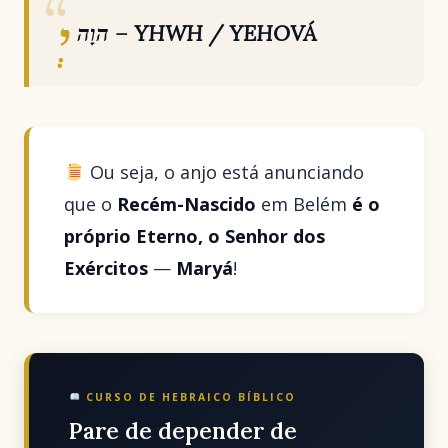
יְ
הוָה – YHWH / YEHOVÁ
Ou seja, o anjo está anunciando
que o
Recém-Nascido
em Belém
é o
próprio Eterno, o Senhor dos
Exércitos
—
Maryá
!
CURSO DE HEBRAICO BÍBLICO
Pare de depender de