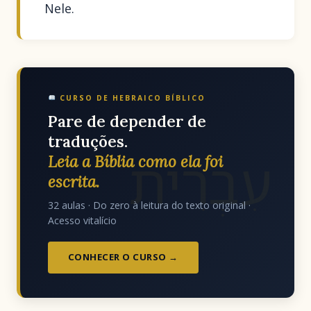
Nele.
CURSO DE HEBRAICO BÍBLICO
Pare de depender de
traduções.
עִבְרִית
Leia a Bíblia como ela foi
escrita.
32 aulas · Do zero à leitura do texto original ·
Acesso vitalício
CONHECER O CURSO →