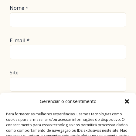
Nome
*
E-mail
*
Site
Gerenciar o consentimento
Salvar meus dados neste navegador para a
próxima vez que eu comentar.
Para fornecer as melhores experiências, usamos tecnologias como
cookies para armazenar e/ou acessar informações do dispositivo. O
consentimento para essas tecnologias nos permitirá processar dados
como comportamento de navegação ou IDs exclusivos neste site. Não
consentir ou retirar o consentimento pode afetar negativamente certos