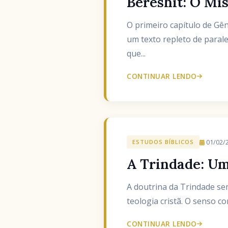
Bereshit: O Mis
O primeiro capítulo de Gênesis (ou Bereshit, בְּרֵאשִׁית) não é apen
um texto repleto de paral
que...
CONTINUAR LENDO
01/02/
ESTUDOS BÍBLICOS
A Trindade: U
A doutrina da Trindade se
teologia cristã. O senso c
CONTINUAR LENDO