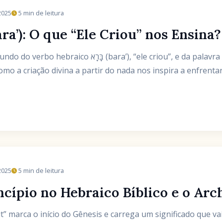
2025
5 min de leitura
rbo בָּרָא (Bara’): O que “Ele Criou” nos Ensina?
a’), “ele criou”, e da palavra בְּרֵאשִׁית (bereshit), “no
omo a criação divina a partir do nada nos inspira a enfrenta
2025
5 min de leitura
ncípio no Hebraico Bíblico e o Arc
t” marca o início do Gênesis e carrega um significado que 