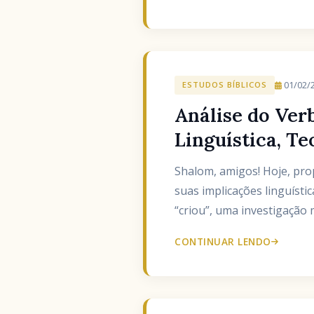
01/02/
ESTUDOS BÍBLICOS
Análise do Ver
Linguística, Te
Shalom, amigos! Hoje, proponho uma an
suas implicações linguísti
“criou”, uma investigação m
CONTINUAR LENDO