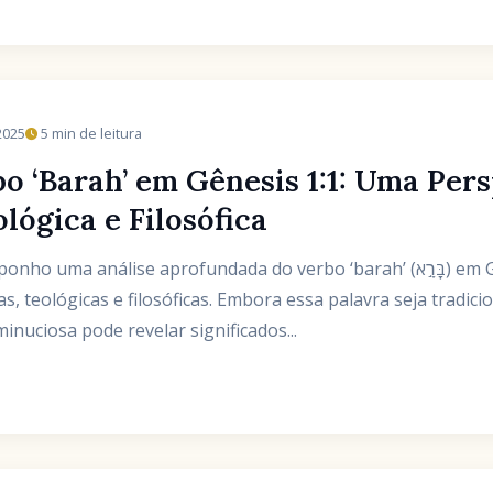
2025
5 min de leitura
bo ‘Barah’ em Gênesis 1:1: Uma Per
ológica e Filosófica
álise aprofundada do verbo ‘barah’ (בָּרָ֣א) em Gênesis 1:1, explorando
cas, teológicas e filosóficas. Embora essa palavra seja tradi
inuciosa pode revelar significados...