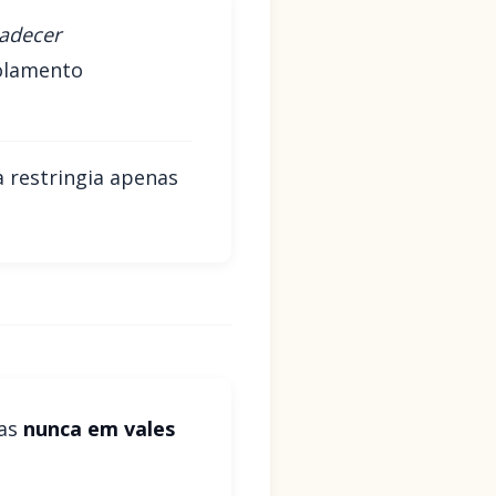
adecer
solamento
a restringia apenas
mas
nunca em vales