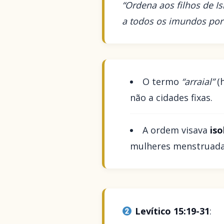
“Ordena aos filhos de Is
a todos os imundos por
O termo
“arraial”
(
não a cidades fixas.
A ordem visava
iso
mulheres menstruada
Levítico 15:19-31
: