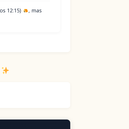
s 12:15)
, mas
r