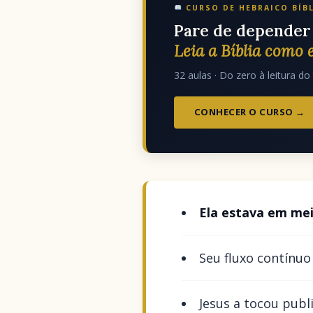
CURSO DE HEBRAICO BÍB
Pare de depender 
Leia a Bíblia como e
32 aulas · Do zero à leitura do 
CONHECER O CURSO →
Ela estava em me
Seu fluxo contínu
Jesus a tocou pub