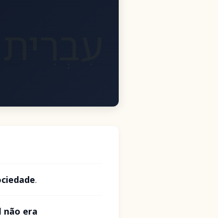
עִבְרִית
ociedade
.
l
não era