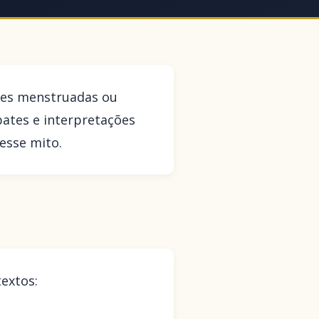
res menstruadas ou
bates e interpretações
 esse mito.
textos: