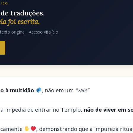
LICO
de traduções.
la foi escrita.
texto original · Acesso vitalício
io à multidão
, não em um
“vale”
.
o a impedia de entrar no Templo,
não de viver em s
licamente
, demonstrando que a impureza ritua