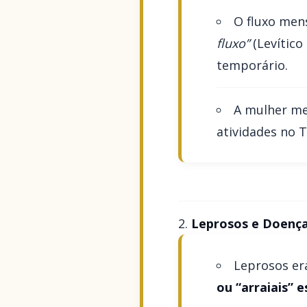
O fluxo mens
fluxo”
(Levítico
temporário.
A mulher m
atividades no T
Leprosos e Doenç
Leprosos era
ou “arraiais” 