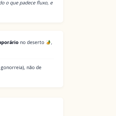
odo o que padece fluxo, e
porário
no deserto
,
 gonorreia), não de