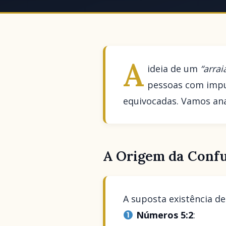
A
ideia de um
“arrai
pessoas com impur
equivocadas. Vamos anal
A Origem da Confu
A suposta existência de
Números 5:2
: