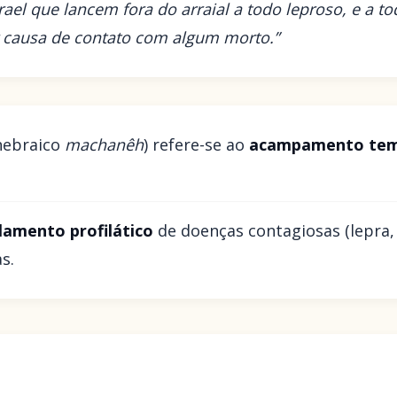
rael que lancem fora do arraial a todo leproso, e a t
 causa de contato com algum morto.”
hebraico
machanêh
) refere-se ao
acampamento tem
lamento profilático
de doenças contagiosas (lepra,
s.