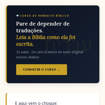
CURSO DE HEBRAICO BÍBLICO
Pare de depender de
traduções.
עִבְרִית
Leia a Bíblia como ela foi
escrita.
32 aulas · Do zero à leitura do texto original ·
Acesso vitalício
CONHECER O CURSO →
E aqui vem o choque: