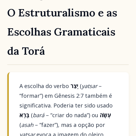
O Estruturalismo e as
Escolhas Gramaticais
da Torá
A escolha do verbo
יָצַר
(
yatsar
–
“formar”) em Gênesis 2:7 também é
significativa. Poderia ter sido usado
בָּרָא
(
bará
– “criar do nada”) ou
עָשָׂה
(
asah
– “fazer”), mas a opção por
yatsar
evoca a imagem do oleiro